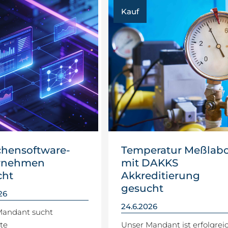
Kauf
chensoftware-
Temperatur Meßlab
rnehmen
mit DAKKS
cht
Akkreditierung
gesucht
26
24.6.2026
Mandant sucht
rte
Unser Mandant ist erfolgrei