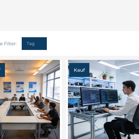
 Filter:
Tag
f
Kauf