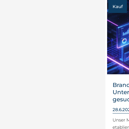
Kauf
Bran
Unte
gesu
28.6.20
Unser 
etablie