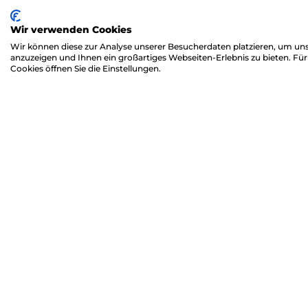
Wir verwenden Cookies
Wir können diese zur Analyse unserer Besucherdaten platzieren, um unse
anzuzeigen und Ihnen ein großartiges Webseiten-Erlebnis zu bieten. F
Cookies öffnen Sie die Einstellungen.
TLC M&A GmbH
Rechtl
Lokschuppen Marburg
Kontakt
Rudolf-Bultmann-Str. 4h,
Impress
35039 Marburg
Datensc