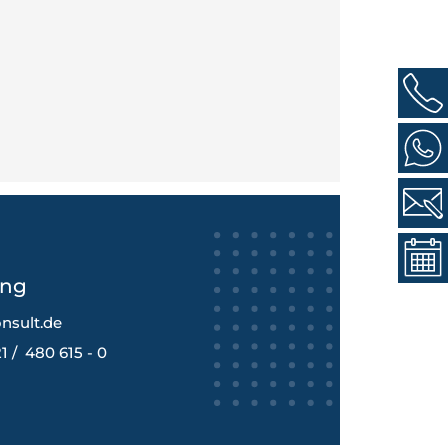
ang
nsult.de
1 / 480 615 - 0