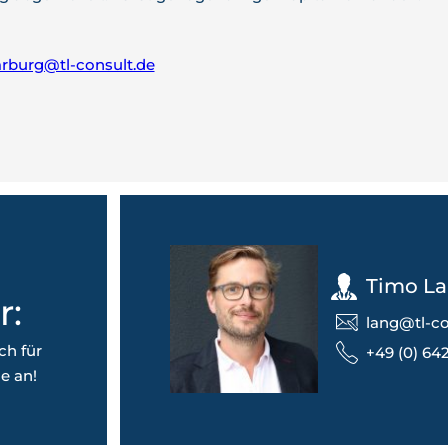
rburg@tl-consult.de
Timo L
r:
lang@tl-co
ch für
+49 (0) 642
e an!