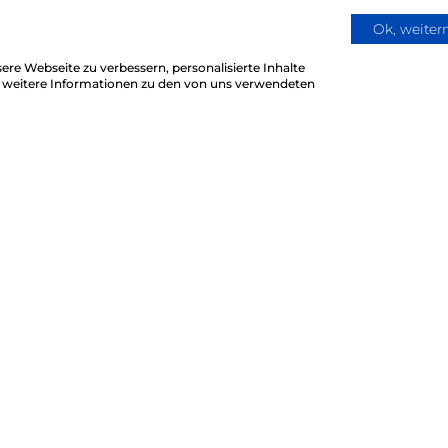
Ok, weite
re Webseite zu verbessern, personalisierte Inhalte
ür weitere Informationen zu den von uns verwendeten
iches
Social Links
Instagram
um
Facebook
hutz
LinkedIn