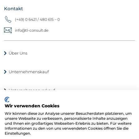
Kontakt
(+49) 0 6421 / 480 615 – 0
info@tl-consult.de
Über Uns
Unternehmenskauf
Unternehmensverkauf
Wir verwenden Cookies
Unternehmensbewertung
Wir können diese zur Analyse unserer Besucherdaten platzieren, um
unsere Webseite zu verbessern, personalisierte Inhalte anzuzeigen
und Ihnen ein großartiges Webseiten-Erlebnis zu bieten. Für weitere
Unternehmensbörse
Informationen zu den von uns verwendeten Cookies öffnen Sie die
Einstellungen.