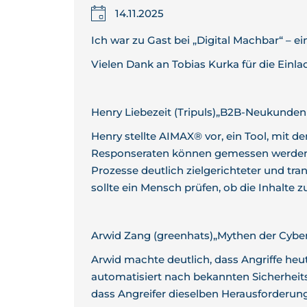
14.11.2025
Ich war zu Gast bei „Digital Machbar“ – e
Vielen Dank an Tobias Kurka für die Einla
Henry Liebezeit (Tripuls)„B2B-Neukunden d
Henry stellte AIMAX® vor, ein Tool, mit d
Responseraten können gemessen werden, 
Prozesse deutlich zielgerichteter und tra
sollte ein Mensch prüfen, ob die Inhalte zu
Arwid Zang (greenhats)„Mythen der Cyber
Arwid machte deutlich, dass Angriffe he
automatisiert nach bekannten Sicherheits
dass Angreifer dieselben Herausforderun