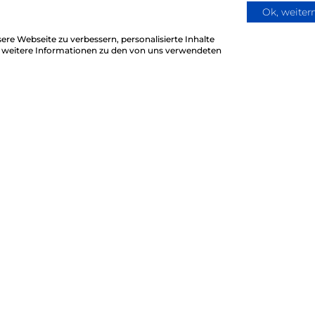
12.5.2026
Ok, weite
MBI übernimmt W. Henkel GmbH & Co.
re Webseite zu verbessern, personalisierte Inhalte
KG in Stadtallendorf
ür weitere Informationen zu den von uns verwendeten
Weitere Informationen