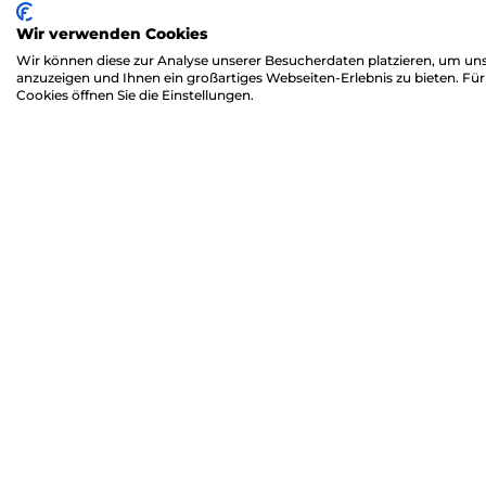
12.5.2026
Wir verwenden Cookies
"Das teuerste Tabu im Mittelstand" oder
Wir können diese zur Analyse unserer Besucherdaten platzieren, um unse
"wenn Insolvenz den
anzuzeigen und Ihnen ein großartiges Webseiten-Erlebnis zu bieten. F
Cookies öffnen Sie die Einstellungen.
Unternehmensverkauf erst möglich
macht".
Weitere Informationen