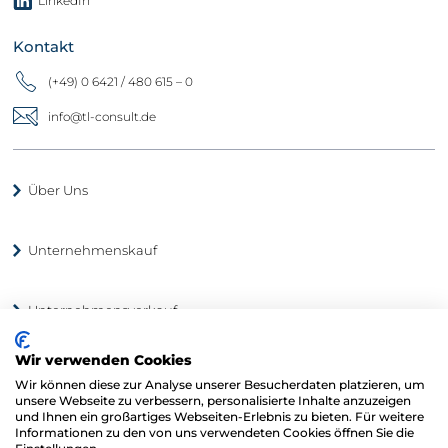
LinkedIn
Kontakt
(+49) 0 6421 / 480 615 – 0
info@tl-consult.de
Über Uns
Unternehmenskauf
Unternehmensverkauf
Wir verwenden Cookies
Unternehmensbewertung
Wir können diese zur Analyse unserer Besucherdaten platzieren, um
unsere Webseite zu verbessern, personalisierte Inhalte anzuzeigen
und Ihnen ein großartiges Webseiten-Erlebnis zu bieten. Für weitere
Unternehmensbörse
Informationen zu den von uns verwendeten Cookies öffnen Sie die