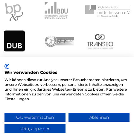
Wir verwenden Cookies
TLC M&A GmbH
Wir können diese zur Analyse unserer Besucherdaten platzieren, um
unsere Webseite zu verbessern, personalisierte Inhalte anzuzeigen
Lokschuppen Marburg
und Ihnen ein großartiges Webseiten-Erlebnis zu bieten. Für weitere
Rudolf-Bultmann-Str. 4h,
Informationen zu den von uns verwendeten Cookies öffnen Sie die
Einstellungen.
35039 Marburg
Rechtliches
Ok, weitermachen
Ablehnen
Kontakt
Nein, anpassen
Frag TLC
Impressum