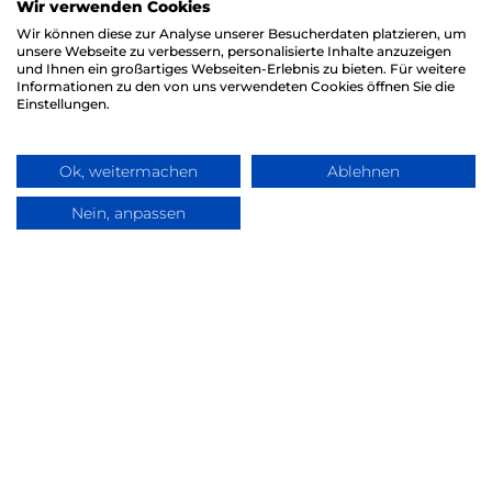
Wir verwenden Cookies
Wir können diese zur Analyse unserer Besucherdaten platzieren, um
unsere Webseite zu verbessern, personalisierte Inhalte anzuzeigen
und Ihnen ein großartiges Webseiten-Erlebnis zu bieten. Für weitere
Informationen zu den von uns verwendeten Cookies öffnen Sie die
Einstellungen.
Ok, weitermachen
Ablehnen
TLC M&A GmbH
Nein, anpassen
Frag TLC
Lokschuppen Marburg
Rudolf-Bultmann-Str. 4h,
35039 Marburg
Rechtliches
Kontakt
Impressum
Datenschutz