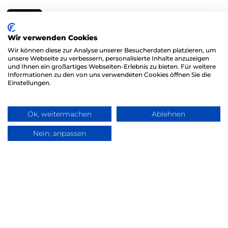
Wir verwenden Cookies
Wir können diese zur Analyse unserer Besucherdaten platzieren, um
unsere Webseite zu verbessern, personalisierte Inhalte anzuzeigen
und Ihnen ein großartiges Webseiten-Erlebnis zu bieten. Für weitere
Informationen zu den von uns verwendeten Cookies öffnen Sie die
Einstellungen.
TLC M&A GmbH
Lokschuppen Marburg
Ok, weitermachen
Ablehnen
Rudolf-Bultmann-Str. 4h,
35039 Marburg
Nein, anpassen
Frag TLC
Rechtliches
Kontakt
Impressum
Datenschutz
Social Links