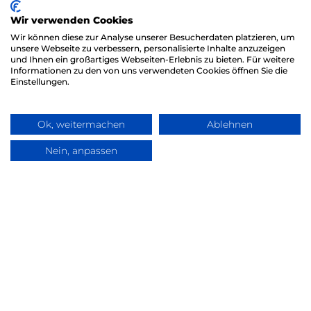
Rudolf-Bultmann-Str. 4h,
Wir verwenden Cookies
35039 Marburg
Wir können diese zur Analyse unserer Besucherdaten platzieren, um
unsere Webseite zu verbessern, personalisierte Inhalte anzuzeigen
Rechtliches
und Ihnen ein großartiges Webseiten-Erlebnis zu bieten. Für weitere
Informationen zu den von uns verwendeten Cookies öffnen Sie die
Kontakt
Einstellungen.
Impressum
Datenschutz
Ok, weitermachen
Ablehnen
Social Links
Nein, anpassen
Frag TLC
Instagram
Facebook
LinkedIn
Kontakt
(+49) 0 6421 / 480 615 – 0
info@tl-consult.de