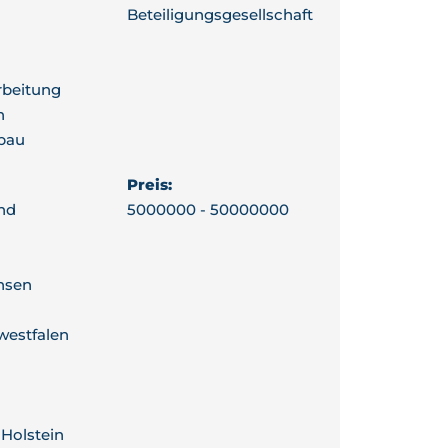
Beteiligungsgesellschaft
rbeitung
n
bau
Preis:
nd
5000000 - 50000000
hsen
westfalen
Holstein