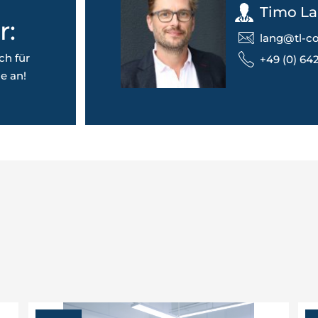
Timo L
r:
lang@tl-co
ch für
+49 (0) 642
e an!