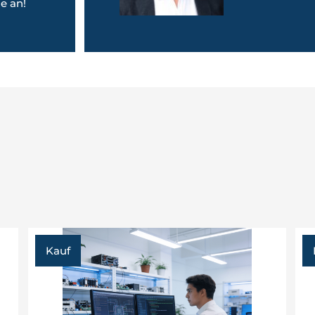
e an!
Kauf