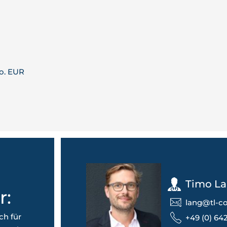
io. EUR
Timo L
r:
lang@tl-co
ch für
+49 (0) 642